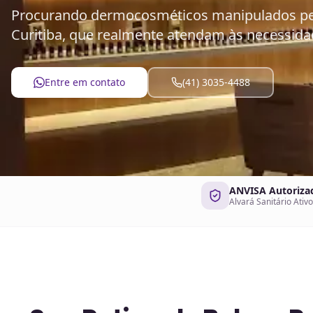
Procurando dermocosméticos manipulados pe
Curitiba, que realmente atendam às necessida
Entre em contato
(41) 3035-4488
ANVISA Autoriza
Alvará Sanitário Ativo