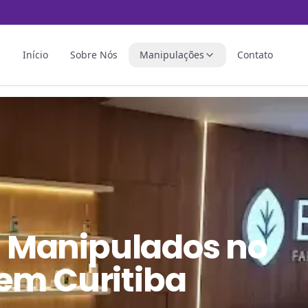
Início
Sobre Nós
Manipulações
Contato
 Manipulados
no
em Curitiba