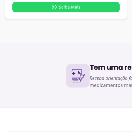
Saiba Mais
Tem uma rec
Receba orientação f
medicamentos man