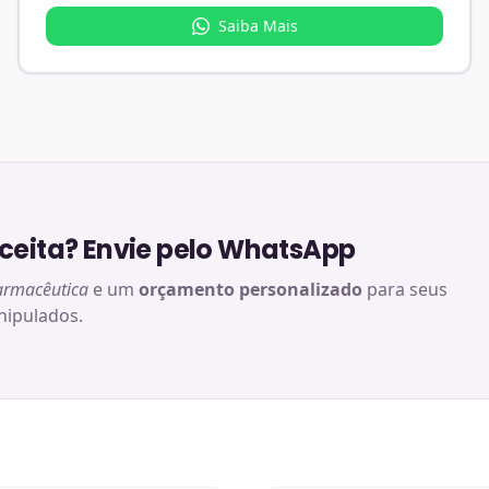
Saiba Mais
eita? Envie pelo WhatsApp
armacêutica
e um
orçamento personalizado
para seus
ipulados.