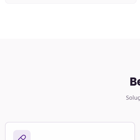
B
Soluç