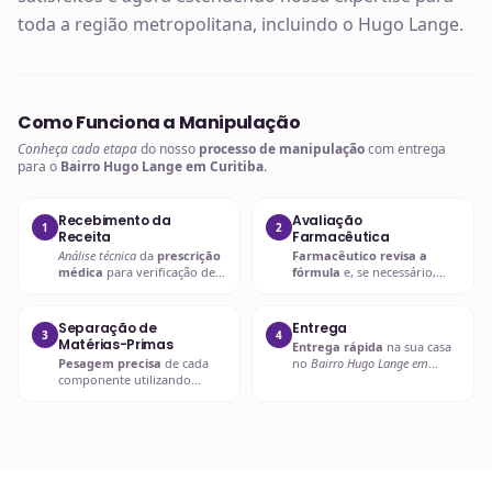
toda a região metropolitana, incluindo o Hugo Lange.
Como Funciona a Manipulação
Conheça cada etapa
do nosso
processo de manipulação
com entrega
para o
Bairro Hugo Lange em Curitiba
.
Recebimento da
Avaliação
1
2
Receita
Farmacêutica
Análise técnica
da
prescrição
Farmacêutico revisa a
médica
para verificação de
fórmula
e, se necessário,
compatibilidades e dosagens
entra em contato com o
seguras.
prescritor
para
esclarecimentos.
Separação de
Entrega
3
4
Matérias-Primas
Entrega rápida
na sua casa
Pesagem precisa
de cada
no
Bairro Hugo Lange em
componente utilizando
Curitiba
ou retire em uma de
balanças analíticas calibradas
nossas unidades.
e certificadas.