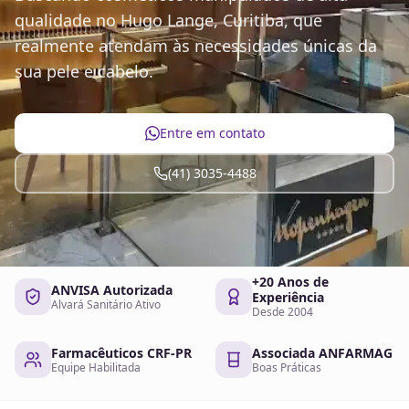
qualidade no Hugo Lange, Curitiba, que
realmente atendam às necessidades únicas da
sua pele e cabelo.
Entre em contato
(41) 3035-4488
+20 Anos de
ANVISA Autorizada
Experiência
Alvará Sanitário Ativo
Desde 2004
Farmacêuticos CRF-PR
Associada ANFARMAG
Equipe Habilitada
Boas Práticas