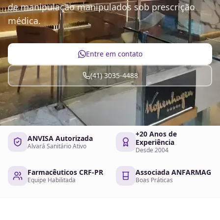
de manipulação manipulados sob prescrição
médica.
Entre em contato
(41) 3035-4488
+20 Anos de
ANVISA Autorizada
Experiência
Alvará Sanitário Ativo
Desde 2004
Farmacêuticos CRF-PR
Associada ANFARMAG
Equipe Habilitada
Boas Práticas