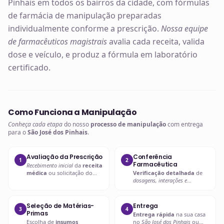
Pinhais em todos os bairros da cidade, com fórmulas
de farmácia de manipulação preparadas
individualmente conforme a prescrição.
Nossa equipe
de farmacêuticos magistrais
avalia cada receita, valida
dose e veículo, e produz a fórmula em laboratório
certificado.
Como Funciona a Manipulação
Conheça cada etapa
do nosso
processo de manipulação
com entrega
para o
São José dos Pinhais
.
Avaliação da Prescrição
Conferência
1
2
Farmacêutica
Recebimento inicial
da
receita
médica
ou solicitação do
Verificação detalhada
de
paciente.
dosagens, interações e
compatibilidades
.
Seleção de Matérias-
Entrega
3
4
Primas
Entrega rápida
na sua casa
Escolha de
insumos
no
São José dos Pinhais
ou