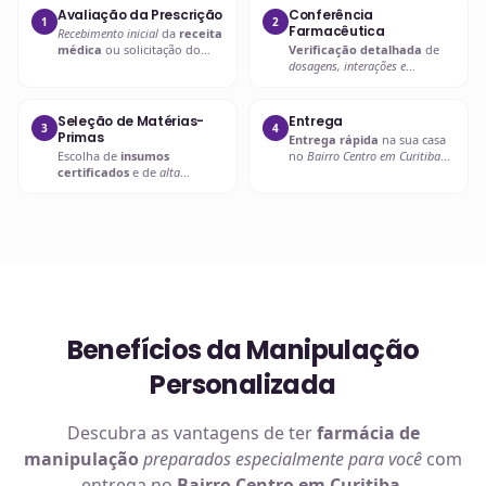
Avaliação da Prescrição
Conferência
1
2
Farmacêutica
Recebimento inicial
da
receita
médica
ou solicitação do
Verificação detalhada
de
paciente.
dosagens, interações e
compatibilidades
.
Seleção de Matérias-
Entrega
3
4
Primas
Entrega rápida
na sua casa
Escolha de
insumos
no
Bairro Centro em Curitiba
certificados
e de
alta
ou retire em uma de nossas
qualidade
.
unidades.
Benefícios da Manipulação
Personalizada
Descubra as vantagens de ter
farmácia de
manipulação
preparados especialmente para você
com
entrega no
Bairro Centro em Curitiba
.