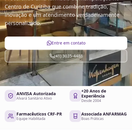
Centro de Curitiba que combine tradição,
inovação e um atendimento verdadeiramente
personalizado.
Entre em contato
(41) 3035-4488
+20 Anos de
ANVISA Autorizada
Experiência
Alvará Sanitário Ativo
Desde 2004
Farmacêuticos CRF-PR
Associada ANFARMAG
Equipe Habilitada
Boas Práticas