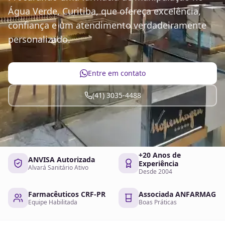
Água Verde, Curitiba, que ofereça excelência,
confiança e um atendimento verdadeiramente
personalizado.
Entre em contato
(41) 3035-4488
+20 Anos de
ANVISA Autorizada
Experiência
Alvará Sanitário Ativo
Desde 2004
Farmacêuticos CRF-PR
Associada ANFARMAG
Equipe Habilitada
Boas Práticas