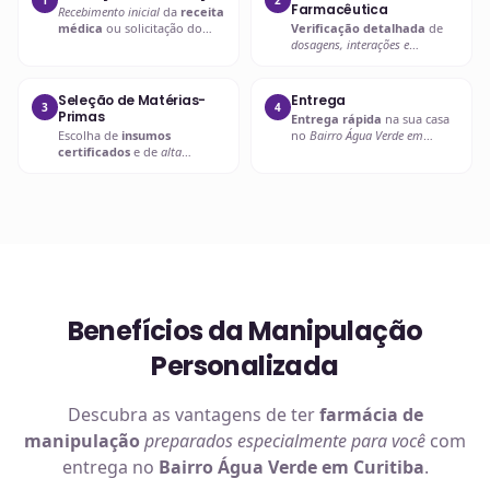
Farmacêutica
Recebimento inicial
da
receita
médica
ou solicitação do
Verificação detalhada
de
paciente.
dosagens, interações e
compatibilidades
.
Seleção de Matérias-
Entrega
3
4
Primas
Entrega rápida
na sua casa
Escolha de
insumos
no
Bairro Água Verde em
certificados
e de
alta
Curitiba
ou retire em uma de
qualidade
.
nossas unidades.
Benefícios da Manipulação
Personalizada
Descubra as vantagens de ter
farmácia de
manipulação
preparados especialmente para você
com
entrega no
Bairro Água Verde em Curitiba
.