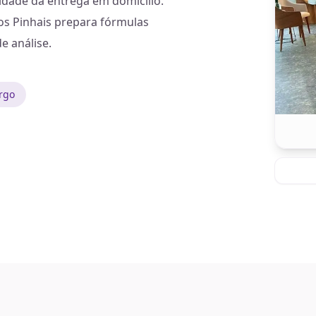
dade da entrega em domicílio.
os Pinhais prepara fórmulas
e análise.
rgo