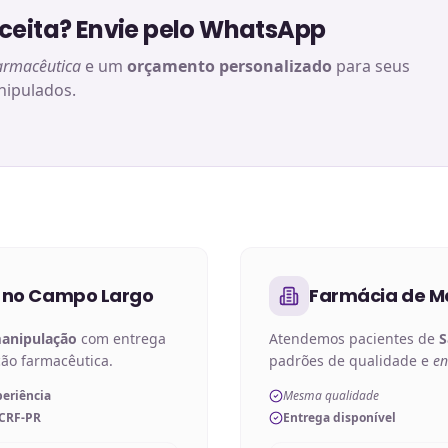
eita? Envie pelo WhatsApp
armacêutica
e um
orçamento personalizado
para seus
ipulados.
 no
Campo Largo
Farmácia de M
manipulação
com entrega
Atendemos pacientes de
S
ção farmacêutica.
padrões de qualidade e
en
periência
Mesma qualidade
 CRF-PR
Entrega disponível