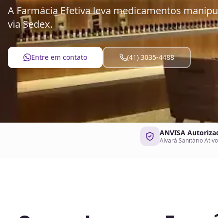
A Farmácia Efetiva leva medicamentos manip
via Sedex.
Entre em contato
(41) 3035-4488
ANVISA Autoriza
Alvará Sanitário Ativo