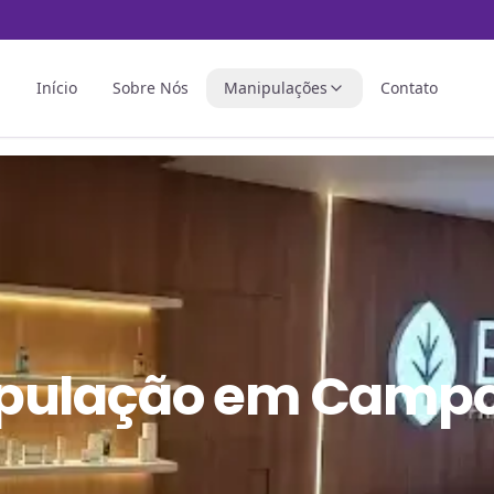
Início
Sobre Nós
Manipulações
Contato
pulação
em
Camp