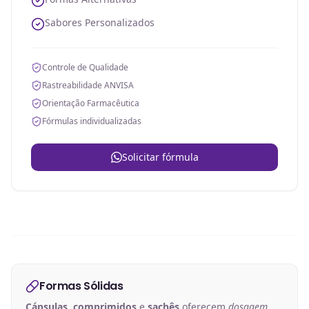
Sabores Personalizados
Controle de Qualidade
Rastreabilidade ANVISA
Orientação Farmacêutica
Fórmulas individualizadas
Solicitar fórmula
Formas Sólidas
Cápsulas
,
comprimidos
e
sachês
oferecem
dosagem