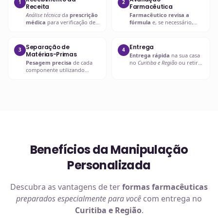
1
2
Receita
Farmacêutica
Análise técnica
da
prescrição
Farmacêutico revisa a
médica
para verificação de
fórmula
e, se necessário,
compatibilidades e dosagens
entra em contato com o
seguras.
prescritor
para
esclarecimentos.
Separação de
Entrega
3
4
Matérias-Primas
Entrega rápida
na sua casa
Pesagem precisa
de cada
no
Curitiba e Região
ou retire
componente utilizando
em uma de nossas unidades.
balanças analíticas calibradas
e certificadas.
Benefícios da Manipulação
Personalizada
Descubra as vantagens de ter
formas farmacêuticas
preparados especialmente para você
com entrega no
Curitiba e Região
.