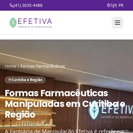
(41) 3035-4488
SJP, PR
Home
Formas Farmacêuticas
Curitiba e Região
Formas Farmacêuticas
Manipuladas
em
Curitiba e
Região
A Farmácia de Manipulação Efetiva é referência