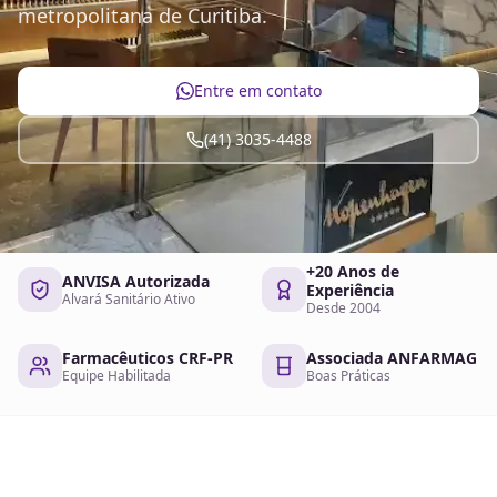
metropolitana de Curitiba.
Entre em contato
(41) 3035-4488
+20 Anos de
ANVISA Autorizada
Experiência
Alvará Sanitário Ativo
Desde 2004
Farmacêuticos CRF-PR
Associada ANFARMAG
Equipe Habilitada
Boas Práticas