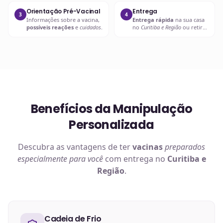
Orientação Pré-Vacinal
Entrega
3
4
Informações sobre a vacina,
Entrega rápida
na sua casa
possíveis reações
e
cuidados
.
no
Curitiba e Região
ou retire
em uma de nossas unidades.
Benefícios da Manipulação
Personalizada
Descubra as vantagens de ter
vacinas
preparados
especialmente para você
com entrega no
Curitiba e
Região
.
Cadeia de Frio