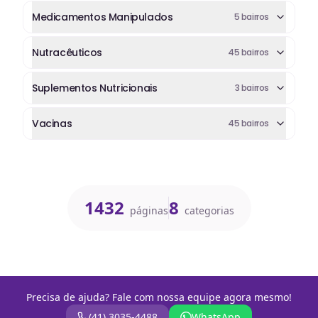
Medicamentos Manipulados
5
bairros
Nutracêuticos
45
bairros
Suplementos Nutricionais
3
bairros
Vacinas
45
bairros
1432
8
páginas
categorias
Precisa de ajuda? Fale com nossa equipe agora mesmo!
(41) 3035-4488
WhatsApp