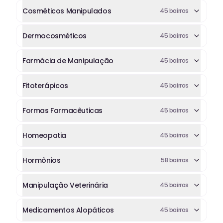
Cosméticos Manipulados
45
bairros
Dermocosméticos
45
bairros
Farmácia de Manipulação
45
bairros
Fitoterápicos
45
bairros
Formas Farmacêuticas
45
bairros
Homeopatia
45
bairros
Hormônios
58
bairros
Manipulação Veterinária
45
bairros
Medicamentos Alopáticos
45
bairros