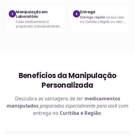
mail ou presencialmente
.
conferem dosagens,
Aceitamos receitas de
verificam
interações
médicos, dentistas e outros
medicamentosas
e, se
Manipulação em
Entrega
3
4
profissionais habilitados.
necessário, entram em
Laboratório
Entrega rápida
na sua casa
contato com o prescritor.
Cada medicamento é
no
Curitiba e Região
ou retire
preparado individualmente
em uma de nossas unidades.
em nosso
laboratório
, com
matérias-primas rastreadas
e
equipamentos calibrados.
Benefícios da Manipulação
Personalizada
Descubra as vantagens de ter
medicamentos
manipulados
preparados especialmente para você
com
entrega no
Curitiba e Região
.