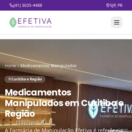
(41) 3035-4488
SJP, PR
Home
Medicamentos Manipulados
Curitiba e Região
Medicamentos
Manipulados
em
Curitiba e
Região
A Farmácia de Manipulação Efetiva é referência