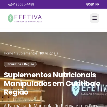
(41) 3035-4488
SJP, PR
Home
Suplementos Nutricionais
Curitiba e Região
Suplementos Nutricionais
Manipulados
em
Curitiba e
Região
A Farmácia de Manipulação Efetiva é referência