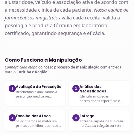
ajustar dose, veículo e associação ativa de acordo com
a necessidade clínica de cada paciente.
Nossa equipe de
farmacêuticos magistrais
avalia cada receita, valida a
posologia e produz a fórmula em laboratório
certificado, garantindo segurança e eficácia.
Como Funciona a Manipulação
Conheça cada etapa
do nosso
processo de manipulação
com entrega
para o
Curitiba e Região
.
Avaliação da Prescrição
Análise das
1
2
Necessidades
Recebemos e analisamos a
prescrição médica ou
Identificamos suas
nutricional, verificando
necessidades específicas e
dosagens e interações.
objetivos com a
suplementação.
Escolha dos Ativos
Entrega
3
4
Selecionamos as matérias-
Entrega rápida
na sua casa
primas de melhor qualidade
no
Curitiba e Região
ou retire
e biodisponibilidade para
em uma de nossas unidades.