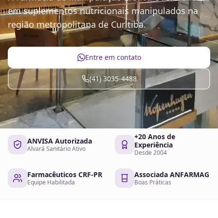
em suplementos nutricionais manipulados na
região metropolitana de Curitiba.
Entre em contato
(41) 3035-4488
+20 Anos de
ANVISA Autorizada
Experiência
Alvará Sanitário Ativo
Desde 2004
Farmacêuticos CRF-PR
Associada ANFARMAG
Equipe Habilitada
Boas Práticas