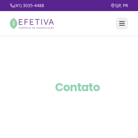
(41) 3035-4488
SJP, PR
Início
Contato
Resposta em até 30 minutos
Entre em
Contato
Farmácia de manipulação especializada em
medicamentos personalizados. Solicite seu
orçamento gratuito e receba atendimento
personalizado.