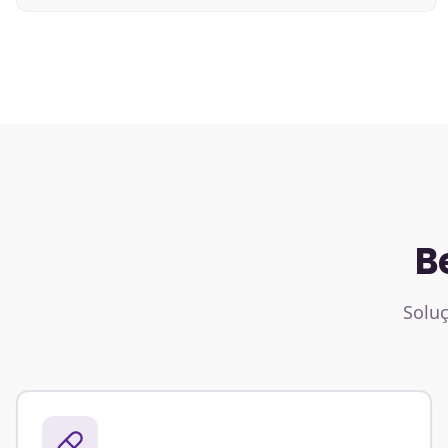
B
Soluç