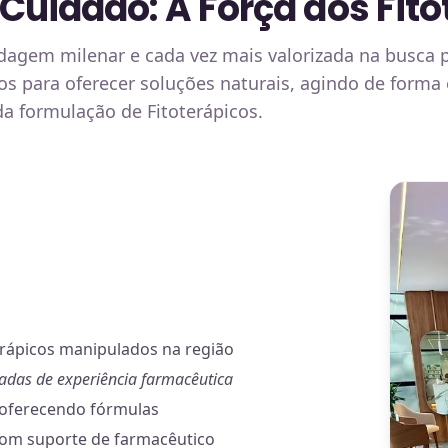
 Cuidado: A Força dos Fit
dagem milenar e cada vez mais valorizada na busca p
s para oferecer soluções naturais, agindo de forma 
a formulação de Fitoterápicos.
erápicos manipulados na região
adas de experiência farmacêutica
 oferecendo fórmulas
 com suporte de farmacêutico