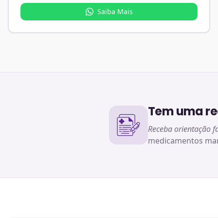
Saiba Mais
Tem uma rec
Receba orientação f
medicamentos man