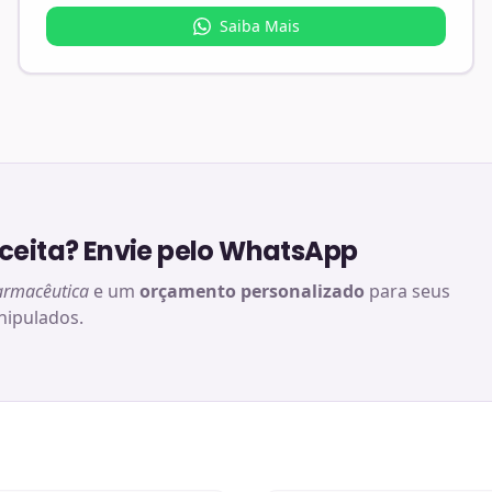
Saiba Mais
eita? Envie pelo WhatsApp
armacêutica
e um
orçamento personalizado
para seus
ipulados.