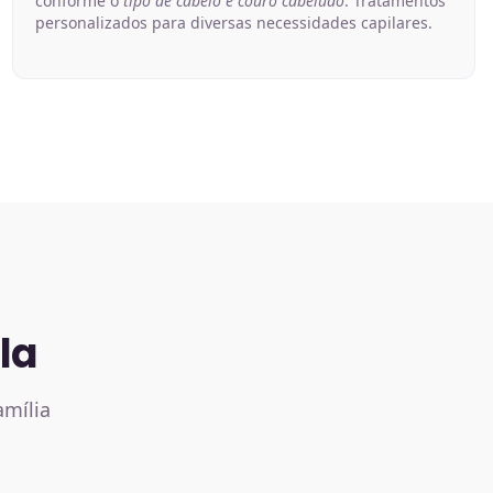
conforme o
tipo de cabelo e couro cabeludo
. Tratamentos
personalizados para diversas necessidades capilares.
la
amília