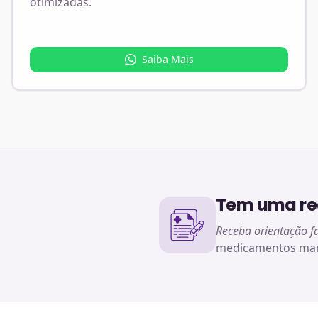
otimizadas.
Saiba Mais
Tem uma rec
Receba orientação f
medicamentos man