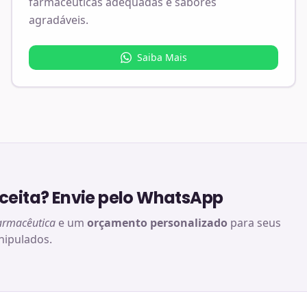
farmacêuticas adequadas e sabores
agradáveis.
Saiba Mais
eita? Envie pelo WhatsApp
armacêutica
e um
orçamento personalizado
para seus
ipulados.