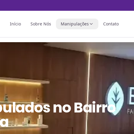
Início
Sobre Nós
Manipulações
Contato
pulados
no
Bairro
ba