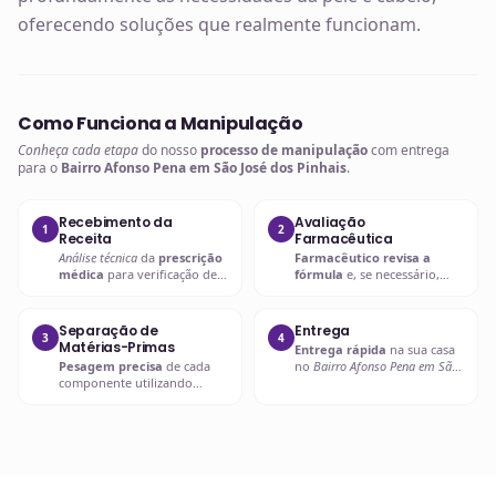
oferecendo soluções que realmente funcionam.
Como Funciona a Manipulação
Conheça cada etapa
do nosso
processo de manipulação
com entrega
para o
Bairro Afonso Pena em São José dos Pinhais
.
Recebimento da
Avaliação
1
2
Receita
Farmacêutica
Análise técnica
da
prescrição
Farmacêutico revisa a
médica
para verificação de
fórmula
e, se necessário,
compatibilidades e dosagens
entra em contato com o
seguras.
prescritor
para
esclarecimentos.
Separação de
Entrega
3
4
Matérias-Primas
Entrega rápida
na sua casa
Pesagem precisa
de cada
no
Bairro Afonso Pena em São
componente utilizando
José dos Pinhais
ou retire em
balanças analíticas calibradas
uma de nossas unidades.
e certificadas.