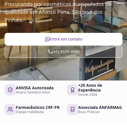
Procurando por cosméticos manipulados de
qualidade em Afonso Pena, São José dos
Pinhais.
Entre em contato
(41) 3035-4488
+20 Anos de
ANVISA Autorizada
Experiência
Alvará Sanitário Ativo
Desde 2004
Farmacêuticos CRF-PR
Associada ANFARMAG
Equipe Habilitada
Boas Práticas