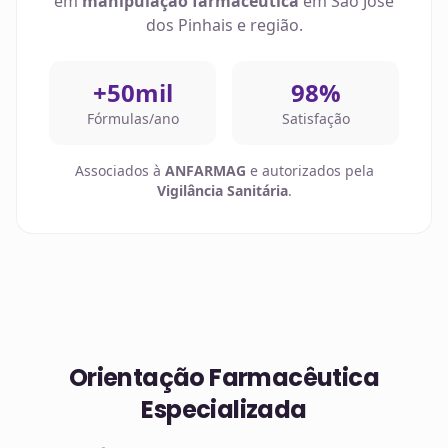
em
manipulação farmacêutica
em
São José
dos Pinhais
e região.
+50mil
98%
Fórmulas/ano
Satisfação
Associados à
ANFARMAG
e autorizados pela
Vigilância Sanitária
.
Orientação Farmacêutica
Especializada