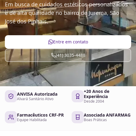
Em busca de cuidados estéticos personalizados
e de alta qualidade no bairro de Jurema, São
José dos Pinhais.
Entre em contato
(41) 3035-4488
+20 Anos de
ANVISA Autorizada
Experiência
Alvará Sanitário Ativo
Desde 2004
Farmacêuticos CRF-PR
Associada ANFARMAG
Equipe Habilitada
Boas Práticas