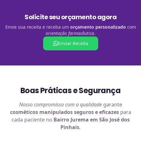
Solicite seu orçamento agora
Envie sua receita e receba um
orçamento personalizado
com
orientação farmacêutica
.
Enviar Receita
Boas Práticas e Segurança
Nosso compromisso com a qualidade
garante
cosméticos manipulados
seguros e eficazes
para
cada paciente no
Bairro Jurema em São José dos
Pinhais
.