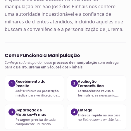
manipulação em São José dos Pinhais nos confere
uma autoridade inquestionável e a confiança de
milhares de clientes atendidos, incluindo aqueles que
buscam a conveniência e a personalização de Jurema.
Como Funciona a Manipulação
Conheça cada etapa
do nosso
processo de manipulação
com entrega
para o
Bairro Jurema em São José dos Pinhais
.
Recebimento da
Avaliação
1
2
Receita
Farmacêutica
Análise técnica
da
prescrição
Farmacêutico revisa a
médica
para verificação de
fórmula
e, se necessário,
compatibilidades e dosagens
entra em contato com o
seguras.
prescritor
para
esclarecimentos.
Separação de
Entrega
3
4
Matérias-Primas
Entrega rápida
na sua casa
Pesagem precisa
de cada
no
Bairro Jurema em São José
componente utilizando
dos Pinhais
ou retire em uma
balanças analíticas calibradas
de nossas unidades.