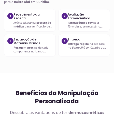
para o
Bairro Ahú em Curitiba
.
Recebimento da
Avaliação
1
2
Receita
Farmacêutica
Análise técnica
da
prescrição
Farmacêutico revisa a
médica
para verificação de
fórmula
e, se necessário,
compatibilidades e dosagens
entra em contato com o
seguras.
prescritor
para
esclarecimentos.
Separação de
Entrega
3
4
Matérias-Primas
Entrega rápida
na sua casa
Pesagem precisa
de cada
no
Bairro Ahú em Curitiba
ou
componente utilizando
retire em uma de nossas
balanças analíticas calibradas
unidades.
e certificadas.
Benefícios da Manipulação
Personalizada
Descubra as vantagens de ter
dermocosméticos