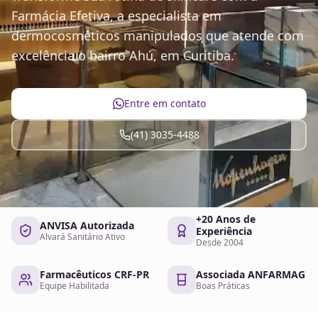
Farmácia Efetiva, a especialista em
dermocosméticos manipulados que atende com
excelência o bairro Ahú, em Curitiba.
Entre em contato
(41) 3035-4488
+20 Anos de
ANVISA Autorizada
Experiência
Alvará Sanitário Ativo
Desde 2004
Farmacêuticos CRF-PR
Associada ANFARMAG
Equipe Habilitada
Boas Práticas