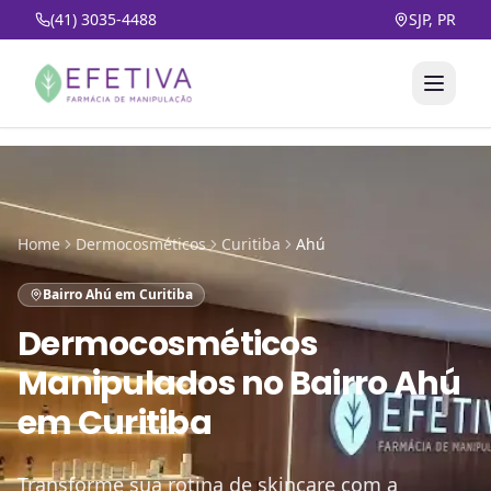
(41) 3035-4488
SJP, PR
Home
Dermocosméticos
Curitiba
Ahú
Bairro Ahú em Curitiba
Dermocosméticos
Manipulados
no
Bairro Ahú
em Curitiba
Transforme sua rotina de skincare com a