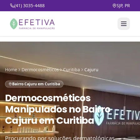
(41) 3035-4488
SJP, PR
Home
Dermocosméticos
Curitiba
Cajuru
Bairro Cajuru em Curitiba
Dermocosméticos
Manipulados
no
Bairro
Cajuru em Curitiba
Procurando por soluções dermatológicas