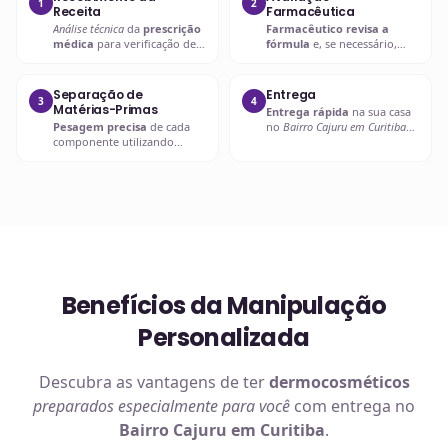
1
2
Receita
Farmacêutica
Análise técnica
da
prescrição
Farmacêutico revisa a
médica
para verificação de
fórmula
e, se necessário,
compatibilidades e dosagens
entra em contato com o
seguras.
prescritor
para
esclarecimentos.
Separação de
Entrega
3
4
Matérias-Primas
Entrega rápida
na sua casa
Pesagem precisa
de cada
no
Bairro Cajuru em Curitiba
componente utilizando
ou retire em uma de nossas
balanças analíticas calibradas
unidades.
e certificadas.
Benefícios da Manipulação
Personalizada
Descubra as vantagens de ter
dermocosméticos
preparados especialmente para você
com entrega no
Bairro Cajuru em Curitiba
.