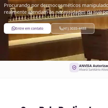
Procurando por dermocosméticos manipulados n
realmente atendam às necessidades da sua pe
Entre em contato
(41) 3035-4488
ANVISA Autoriza
Alvará Sanitário Ativo