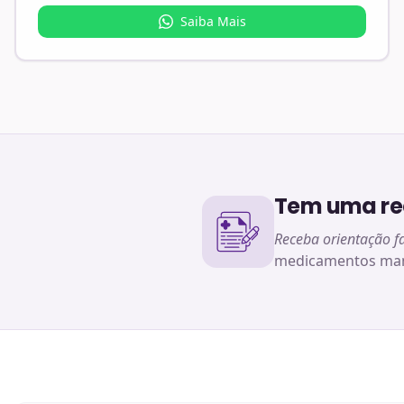
Saiba Mais
Tem uma rec
Receba orientação f
medicamentos man