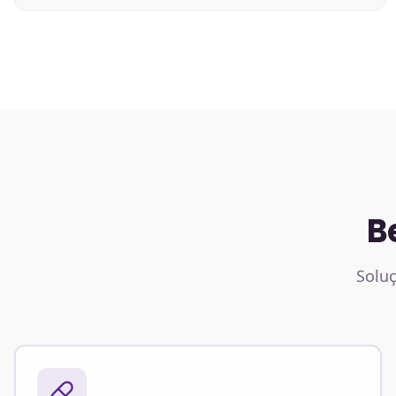
B
Soluç