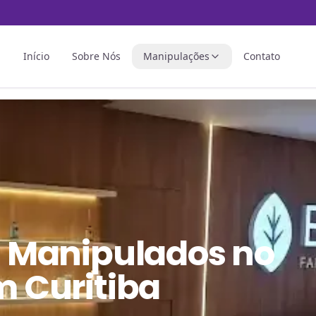
Início
Sobre Nós
Manipulações
Contato
 Manipulados
no
m Curitiba