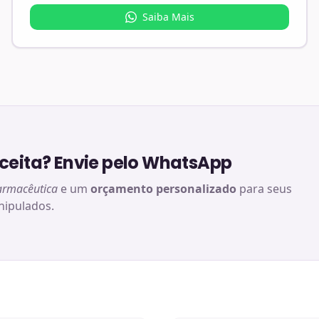
Saiba Mais
eita? Envie pelo WhatsApp
armacêutica
e um
orçamento personalizado
para seus
ipulados.