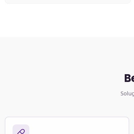
B
Soluç