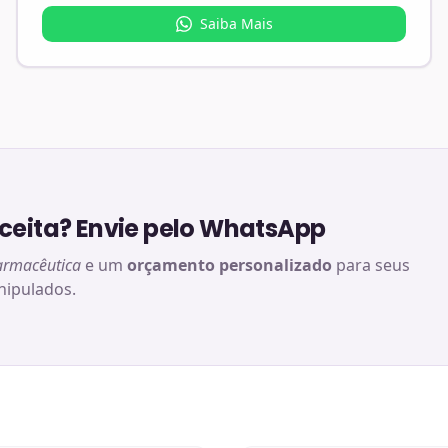
Saiba Mais
eita? Envie pelo WhatsApp
armacêutica
e um
orçamento personalizado
para seus
ipulados.