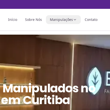
Início
Sobre Nós
Manipulações
Contato
 Manipulados
no
 em Curitiba