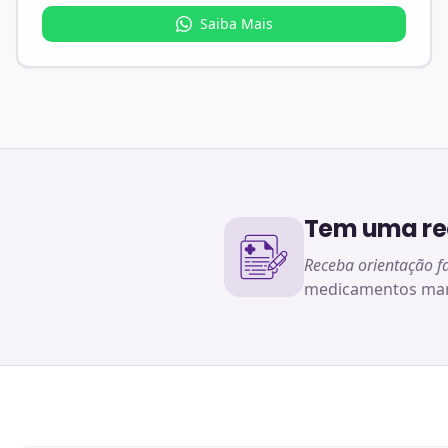
Saiba Mais
Tem uma rec
Receba orientação f
medicamentos man