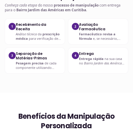
Conheça cada etapa
do nosso
processo de manipulação
com entrega
para o
Bairro Jardim das Américas em Curitiba
.
Recebimento da
Avaliação
1
2
Receita
Farmacêutica
Análise técnica
da
prescrição
Farmacêutico revisa a
médica
para verificação de
fórmula
e, se necessário,
compatibilidades e dosagens
entra em contato com o
seguras.
prescritor
para
esclarecimentos.
Separação de
Entrega
3
4
Matérias-Primas
Entrega rápida
na sua casa
Pesagem precisa
de cada
no
Bairro Jardim das Américas
componente utilizando
em Curitiba
ou retire em uma
balanças analíticas calibradas
de nossas unidades.
e certificadas.
Benefícios da Manipulação
Personalizada