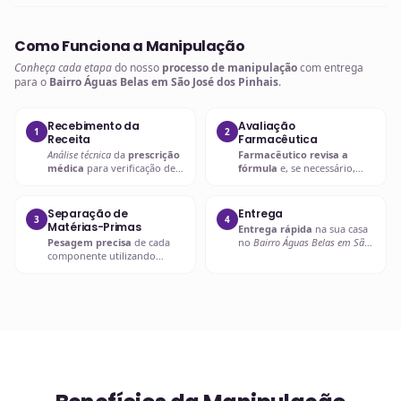
Como Funciona a Manipulação
Conheça cada etapa
do nosso
processo de manipulação
com entrega
para o
Bairro Águas Belas em São José dos Pinhais
.
Recebimento da
Avaliação
1
2
Receita
Farmacêutica
Análise técnica
da
prescrição
Farmacêutico revisa a
médica
para verificação de
fórmula
e, se necessário,
compatibilidades e dosagens
entra em contato com o
seguras.
prescritor
para
esclarecimentos.
Separação de
Entrega
3
4
Matérias-Primas
Entrega rápida
na sua casa
Pesagem precisa
de cada
no
Bairro Águas Belas em São
componente utilizando
José dos Pinhais
ou retire em
balanças analíticas calibradas
uma de nossas unidades.
e certificadas.