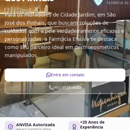
Para os moradores de Cidade Jardim, em São
José dos Pinhais, que buscam soluções de
cuidados com a pele verdadeiramente eficazes e
personalizadas, a Farmácia Efetiva se destaca
como seu parceiro ideal em dermocosméticos
manipulados.
Entre em contato
(41) 3035-4488
+20 Anos de
ANVISA Autorizada
Experiência
Alvará Sanitário Ativo