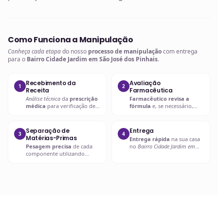
Como Funciona a Manipulação
Conheça cada etapa
do nosso
processo de manipulação
com entrega
para o
Bairro Cidade Jardim em São José dos Pinhais
.
Recebimento da
Avaliação
1
2
Receita
Farmacêutica
Análise técnica
da
prescrição
Farmacêutico revisa a
médica
para verificação de
fórmula
e, se necessário,
compatibilidades e dosagens
entra em contato com o
seguras.
prescritor
para
esclarecimentos.
Separação de
Entrega
3
4
Matérias-Primas
Entrega rápida
na sua casa
Pesagem precisa
de cada
no
Bairro Cidade Jardim em
componente utilizando
São José dos Pinhais
ou retire
balanças analíticas calibradas
em uma de nossas unidades.
e certificadas.