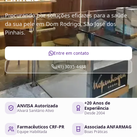
Procurando por soluções eficazes para a saúde
da sua pele em Dom Rodrigo, São José dos
Pinhais.
Entre em contato
(41) 3035-4488
+20 Anos de
ANVISA Autorizada
Experiência
Alvará Sanitário Ativo
Desde 2004
Farmacêuticos CRF-PR
Associada ANFARMAG
Equipe Habilitada
Boas Práticas