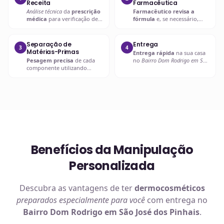
Receita
Farmacêutica
Análise técnica
da
prescrição
Farmacêutico revisa a
médica
para verificação de
fórmula
e, se necessário,
compatibilidades e dosagens
entra em contato com o
seguras.
prescritor
para
esclarecimentos.
Separação de
Entrega
3
4
Matérias-Primas
Entrega rápida
na sua casa
Pesagem precisa
de cada
no
Bairro Dom Rodrigo em São
componente utilizando
José dos Pinhais
ou retire em
balanças analíticas calibradas
uma de nossas unidades.
e certificadas.
Benefícios da Manipulação
Personalizada
Descubra as vantagens de ter
dermocosméticos
preparados especialmente para você
com entrega no
Bairro Dom Rodrigo em São José dos Pinhais
.