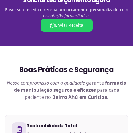
Solicite seu orçamento agora
Envie sua receita e receba um
orçamento personalizado
com
orientação farmacêutica
.
Enviar Receita
Boas Práticas e Segurança
Nosso compromisso com a qualidade
garante
farmácia
de manipulação
seguros e eficazes
para cada
paciente no
Bairro Ahú em Curitiba
.
Rastreabilidade Total