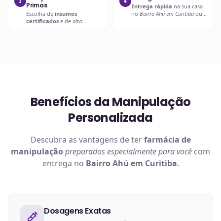
3
4
Primas
Entrega rápida
na sua casa
Escolha de
insumos
no
Bairro Ahú em Curitiba
ou
certificados
e de
alta
retire em uma de nossas
qualidade
.
unidades.
Benefícios da Manipulação
Personalizada
Descubra as vantagens de ter
farmácia de
manipulação
preparados especialmente para você
com
entrega no
Bairro Ahú em Curitiba
.
Dosagens Exatas