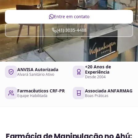
Entre em contato
(41) 3035-4488
+20 Anos de
ANVISA Autorizada
Experiência
Alvará Sanitário Ativo
Desde 2004
Farmacêuticos CRF-PR
Associada ANFARMAG
Equipe Habilitada
Boas Práticas
Farmácia de Manipulação no Ahú: