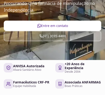
Procurando uma farmácia de manipulação no
Independência.
Entre em contato
(41) 3035-4488
+20 Anos de
ANVISA Autorizada
Experiência
Alvará Sanitário Ativo
Desde 2004
Farmacêuticos CRF-PR
Associada ANFARMAG
Equipe Habilitada
Boas Práticas