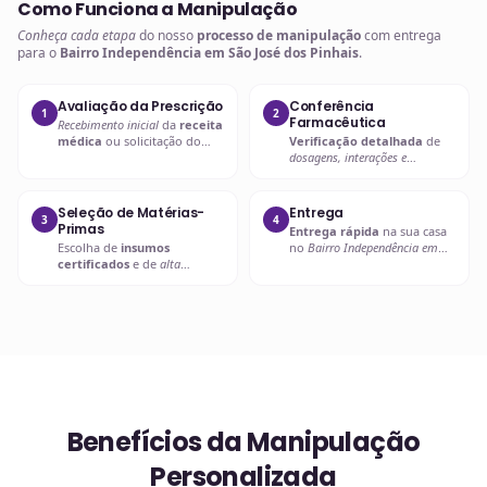
Como Funciona a Manipulação
Conheça cada etapa
do nosso
processo de manipulação
com entrega
para o
Bairro Independência em São José dos Pinhais
.
Avaliação da Prescrição
Conferência
1
2
Farmacêutica
Recebimento inicial
da
receita
médica
ou solicitação do
Verificação detalhada
de
paciente.
dosagens, interações e
compatibilidades
.
Seleção de Matérias-
Entrega
3
4
Primas
Entrega rápida
na sua casa
Escolha de
insumos
no
Bairro Independência em
certificados
e de
alta
São José dos Pinhais
ou retire
qualidade
.
em uma de nossas unidades.
Benefícios da Manipulação
Personalizada