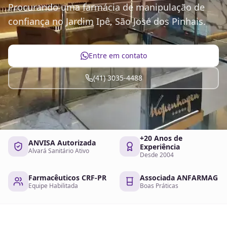
Procurando uma farmácia de manipulação de
confiança no Jardim Ipê, São José dos Pinhais.
Entre em contato
(41) 3035-4488
+20 Anos de
ANVISA Autorizada
Experiência
Alvará Sanitário Ativo
Desde 2004
Farmacêuticos CRF-PR
Associada ANFARMAG
Equipe Habilitada
Boas Práticas