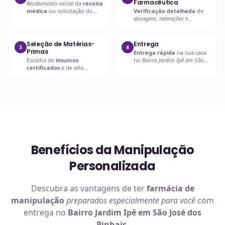
Farmacêutica
Recebimento inicial
da
receita
médica
ou solicitação do
Verificação detalhada
de
paciente.
dosagens, interações e
compatibilidades
.
Seleção de Matérias-
Entrega
3
4
Primas
Entrega rápida
na sua casa
Escolha de
insumos
no
Bairro Jardim Ipê em São
certificados
e de
alta
José dos Pinhais
ou retire em
qualidade
.
uma de nossas unidades.
Benefícios da Manipulação
Personalizada
Descubra as vantagens de ter
farmácia de
manipulação
preparados especialmente para você
com
entrega no
Bairro Jardim Ipê em São José dos
Pinhais
.