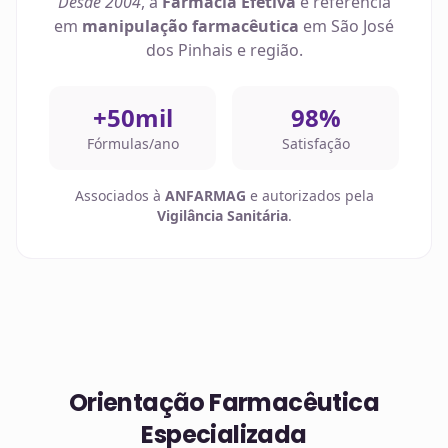
Desde 2004
, a
Farmácia Efetiva
é referência
em
manipulação farmacêutica
em
São José
dos Pinhais
e região.
+50mil
98%
Fórmulas/ano
Satisfação
Associados à
ANFARMAG
e autorizados pela
Vigilância Sanitária
.
Orientação Farmacêutica
Especializada