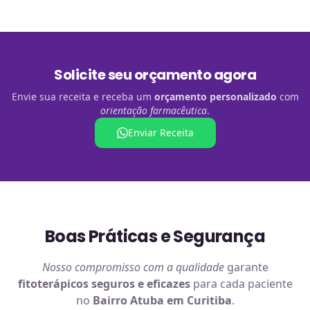
Solicite seu orçamento agora
Envie sua receita e receba um
orçamento personalizado
com
orientação farmacêutica
.
Enviar Receita
Boas Práticas e Segurança
Nosso compromisso com a qualidade
garante
fitoterápicos
seguros e eficazes
para cada paciente
no
Bairro Atuba em Curitiba
.