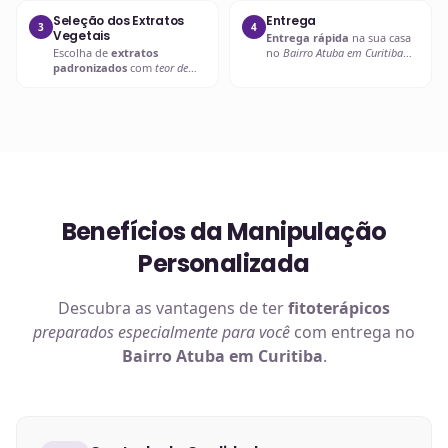
Seleção dos Extratos
Entrega
3
4
Vegetais
Entrega rápida
na sua casa
Escolha de
extratos
no
Bairro Atuba em Curitiba
padronizados
com
teor de
ou retire em uma de nossas
ativos garantido
.
unidades.
Benefícios da Manipulação
Personalizada
Descubra as vantagens de ter
fitoterápicos
preparados especialmente para você
com entrega no
Bairro Atuba em Curitiba
.