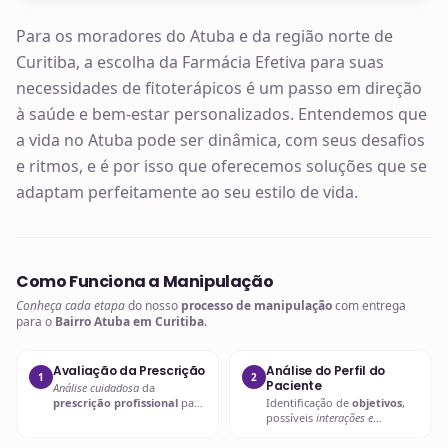
Para os moradores do Atuba e da região norte de
Curitiba, a escolha da Farmácia Efetiva para suas
necessidades de fitoterápicos é um passo em direção
à saúde e bem-estar personalizados. Entendemos que
a vida no Atuba pode ser dinâmica, com seus desafios
e ritmos, e é por isso que oferecemos soluções que se
adaptam perfeitamente ao seu estilo de vida.
Como Funciona a Manipulação
Conheça cada etapa
do nosso
processo de manipulação
com entrega
para o
Bairro Atuba em Curitiba
.
Avaliação da Prescrição
Análise do Perfil do
1
2
Paciente
Análise cuidadosa
da
prescrição profissional
para
Identificação de
objetivos
,
entender as necessidades
possíveis
interações e
específicas.
contraindicações
.