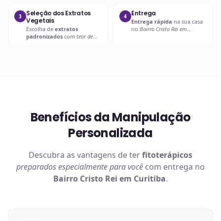
Seleção dos Extratos
Entrega
3
4
Vegetais
Entrega rápida
na sua casa
Escolha de
extratos
no
Bairro Cristo Rei em
padronizados
com
teor de
Curitiba
ou retire em uma de
ativos garantido
.
nossas unidades.
Benefícios da Manipulação
Personalizada
Descubra as vantagens de ter
fitoterápicos
preparados especialmente para você
com entrega no
Bairro Cristo Rei em Curitiba
.