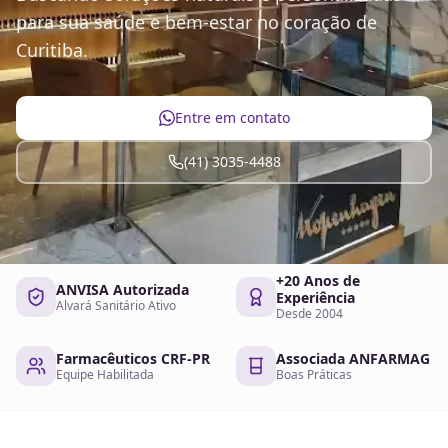
para sua saúde e bem-estar no coração de
Curitiba.
Entre em contato
(41) 3035-4488
+20 Anos de
ANVISA Autorizada
Experiência
Alvará Sanitário Ativo
Desde 2004
Farmacêuticos CRF-PR
Associada ANFARMAG
Equipe Habilitada
Boas Práticas