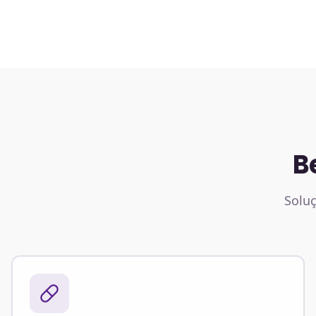
B
Soluç