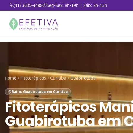
(41) 3035-4488
Seg-Sex: 8h-19h | Sáb: 8h-13h
Home
Fitoterápicos
Curitiba
Guabirotuba
Bairro Guabirotuba em Curitiba
Fitoterápicos Man
Guabirotuba em C