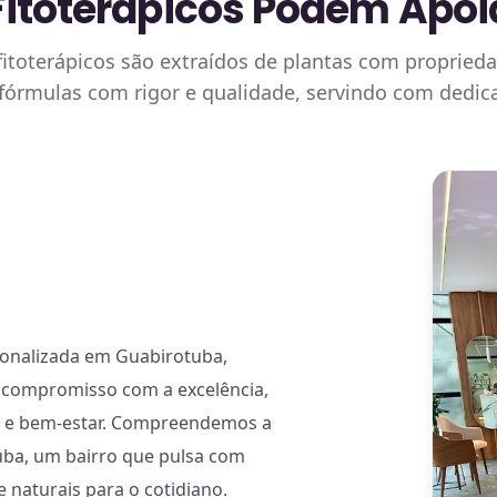
itoterápicos Podem Apoia
fitoterápicos são extraídos de plantas com propried
 fórmulas com rigor e qualidade, servindo com dedic
sonalizada em Guabirotuba,
 e compromisso com a excelência,
al e bem-estar. Compreendemos a
uba, um bairro que pulsa com
e naturais para o cotidiano.