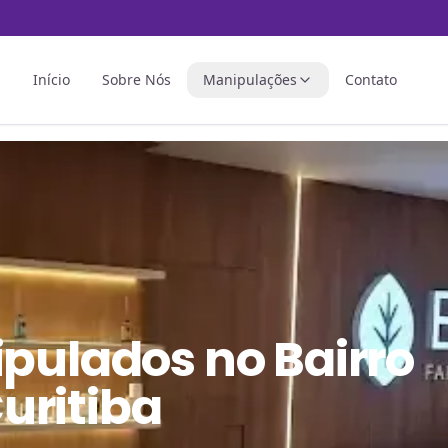
Início
Sobre Nós
Manipulações
Contato
ipulados
no
Bairro
uritiba