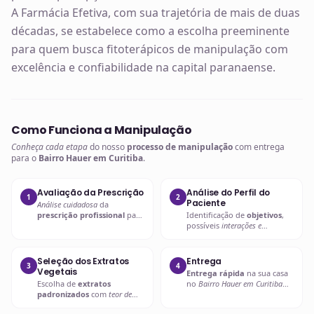
A Farmácia Efetiva, com sua trajetória de mais de duas
décadas, se estabelece como a escolha preeminente
para quem busca fitoterápicos de manipulação com
excelência e confiabilidade na capital paranaense.
Como Funciona a Manipulação
Conheça cada etapa
do nosso
processo de manipulação
com entrega
para o
Bairro Hauer em Curitiba
.
Avaliação da Prescrição
Análise do Perfil do
1
2
Paciente
Análise cuidadosa
da
prescrição profissional
para
Identificação de
objetivos
,
entender as necessidades
possíveis
interações e
específicas.
contraindicações
.
Seleção dos Extratos
Entrega
3
4
Vegetais
Entrega rápida
na sua casa
Escolha de
extratos
no
Bairro Hauer em Curitiba
padronizados
com
teor de
ou retire em uma de nossas
ativos garantido
.
unidades.