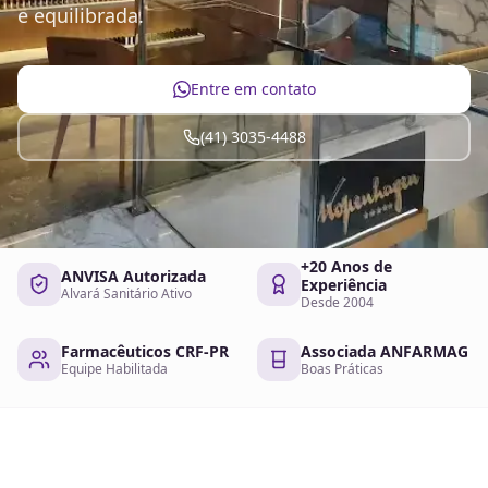
e equilibrada.
Entre em contato
(41) 3035-4488
+20 Anos de
ANVISA Autorizada
Experiência
Alvará Sanitário Ativo
Desde 2004
Farmacêuticos CRF-PR
Associada ANFARMAG
Equipe Habilitada
Boas Práticas