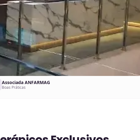
Associada ANFARMAG
Boas Práticas
erápicos Exclusivos.