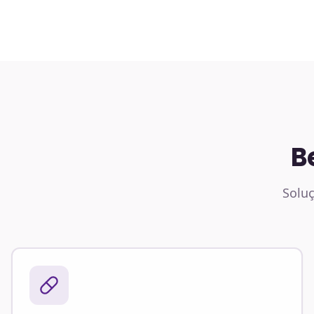
B
Soluç