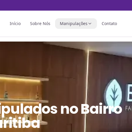
Início
Sobre Nós
Manipulações
Contato
ipulados
no
Bairro
ritiba