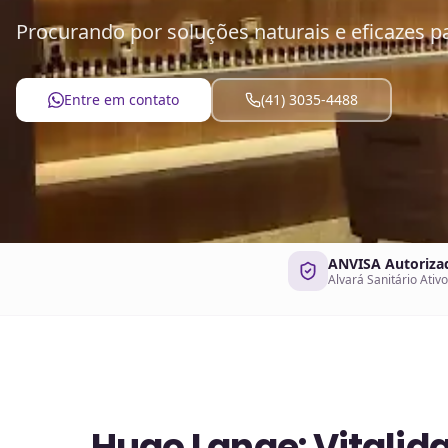
Procurando por soluções naturais e eficazes p
Entre em contato
(41) 3035-4488
ANVISA Autoriza
Alvará Sanitário Ativo
Hugo Lange: Vitalid