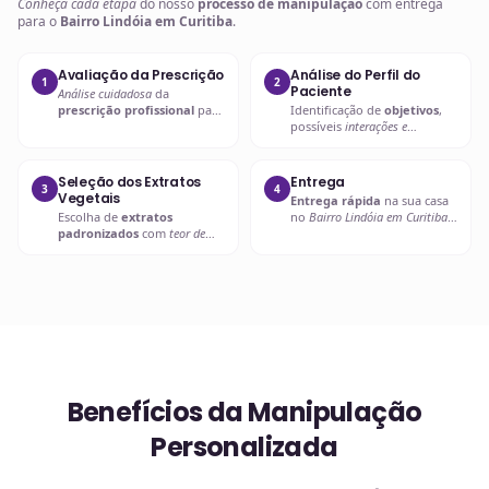
Conheça cada etapa
do nosso
processo de manipulação
com entrega
para o
Bairro Lindóia em Curitiba
.
Avaliação da Prescrição
Análise do Perfil do
1
2
Paciente
Análise cuidadosa
da
prescrição profissional
para
Identificação de
objetivos
,
entender as necessidades
possíveis
interações e
específicas.
contraindicações
.
Seleção dos Extratos
Entrega
3
4
Vegetais
Entrega rápida
na sua casa
Escolha de
extratos
no
Bairro Lindóia em Curitiba
padronizados
com
teor de
ou retire em uma de nossas
ativos garantido
.
unidades.
Benefícios da Manipulação
Personalizada