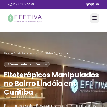
(41) 3035-4488
SJP, PR
Home
Fitoterápicos
Curitiba
Lindóia
Bairro Lindóia em Curitiba
Fitoterápicos Manipulados
no
Bairro Lindóia em
Curitiba
Buscando soluções naturais e personalizadas