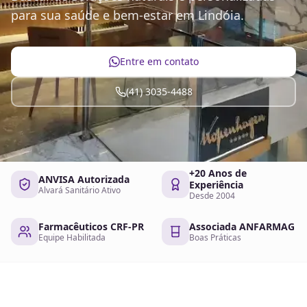
para sua saúde e bem-estar em Lindóia.
Entre em contato
(41) 3035-4488
+20 Anos de
ANVISA Autorizada
Experiência
Alvará Sanitário Ativo
Desde 2004
Farmacêuticos CRF-PR
Associada ANFARMAG
Equipe Habilitada
Boas Práticas