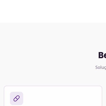
B
Soluç