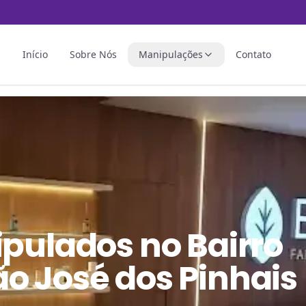
Início
Sobre Nós
Manipulações
Contato
ipulados
no
Bairro
o José dos Pinhais