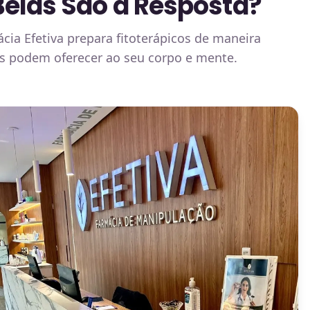
Belas São a Resposta?
ia Efetiva prepara fitoterápicos de maneira
tas podem oferecer ao seu corpo e mente.