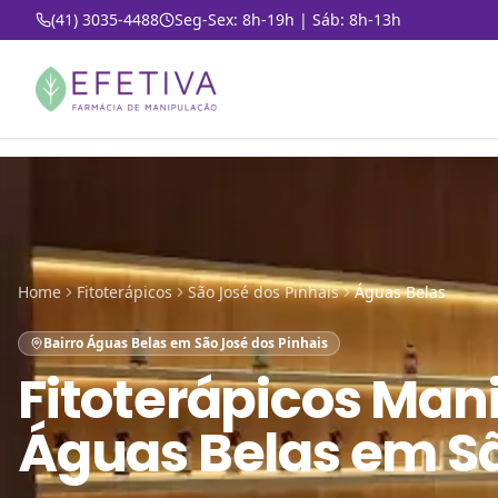
(41) 3035-4488
Seg-Sex: 8h-19h | Sáb: 8h-13h
Home
Fitoterápicos
São José dos Pinhais
Águas Belas
Bairro Águas Belas em São José dos Pinhais
Fitoterápicos Man
Águas Belas em Sã