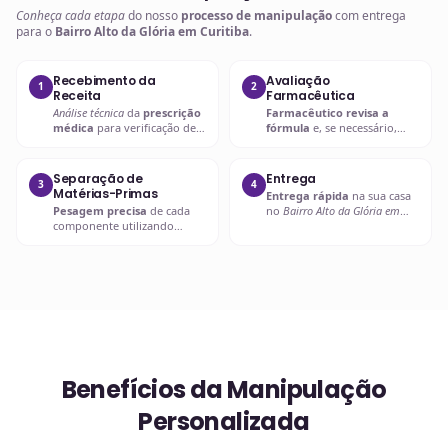
Conheça cada etapa
do nosso
processo de manipulação
com entrega
para o
Bairro Alto da Glória em Curitiba
.
Recebimento da
Avaliação
1
2
Receita
Farmacêutica
Análise técnica
da
prescrição
Farmacêutico revisa a
médica
para verificação de
fórmula
e, se necessário,
compatibilidades e dosagens
entra em contato com o
seguras.
prescritor
para
esclarecimentos.
Separação de
Entrega
3
4
Matérias-Primas
Entrega rápida
na sua casa
Pesagem precisa
de cada
no
Bairro Alto da Glória em
componente utilizando
Curitiba
ou retire em uma de
balanças analíticas calibradas
nossas unidades.
e certificadas.
Benefícios da Manipulação
Personalizada