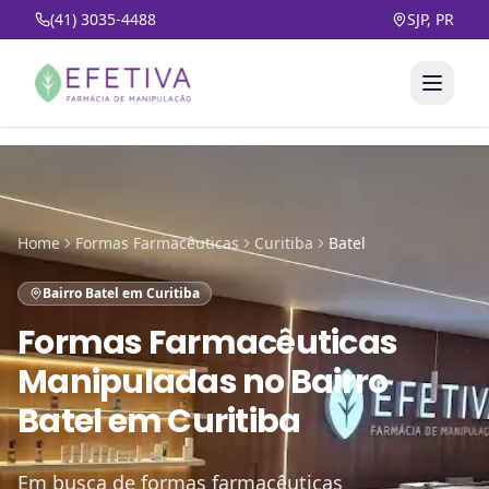
(41) 3035-4488
SJP, PR
Home
Formas Farmacêuticas
Curitiba
Batel
Bairro Batel em Curitiba
Formas Farmacêuticas
Manipuladas
no
Bairro
Batel em Curitiba
Em busca de formas farmacêuticas