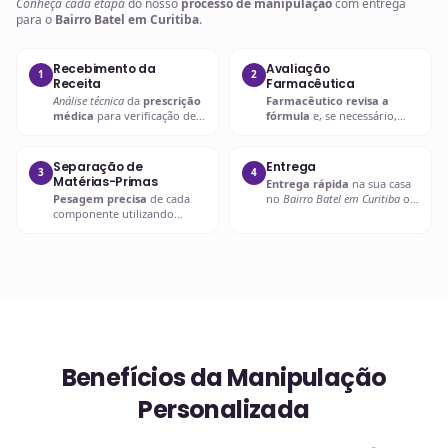
Conheça cada etapa
do nosso
processo de manipulação
com entrega
para o
Bairro Batel em Curitiba
.
Recebimento da
Avaliação
1
2
Receita
Farmacêutica
Análise técnica
da
prescrição
Farmacêutico revisa a
médica
para verificação de
fórmula
e, se necessário,
compatibilidades e dosagens
entra em contato com o
seguras.
prescritor
para
esclarecimentos.
Separação de
Entrega
3
4
Matérias-Primas
Entrega rápida
na sua casa
Pesagem precisa
de cada
no
Bairro Batel em Curitiba
ou
componente utilizando
retire em uma de nossas
balanças analíticas calibradas
unidades.
e certificadas.
Benefícios da Manipulação
Personalizada