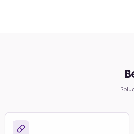
B
Soluç