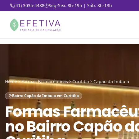
(41) 3035-4488
Seg-Sex: 8h-19h | Sáb: 8h-13h
Home
Formas Farmacêuticas
Curitiba
Capão da Imbuia
Bairro Capão da Imbuia em Curitiba
Formas Farmacêu
no
Bairro Capão d