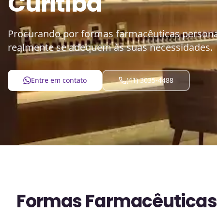
Curitiba
Procurando por formas farmacêuticas person
realmente se adequem às suas necessidades.
Entre em contato
(41) 3035-4488
Formas Farmacêuticas 