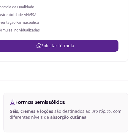
ontrole de Qualidade
astreabilidade ANVISA
rientação Farmacêutica
órmulas individualizadas
Solicitar fórmula
Formas Semissólidas
Géis
,
cremes
e
loções
são destinados ao
uso tópico
, com
diferentes níveis de
absorção cutânea
.