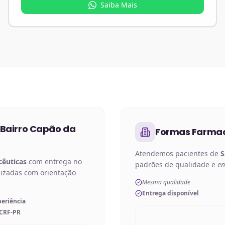
Saiba Mais
Bairro Capão da
Formas Farmac
Atendemos pacientes de
S
cêuticas
com entrega no
padrões de qualidade e
en
lizadas com orientação
Mesma qualidade
Entrega disponível
periência
 CRF-PR