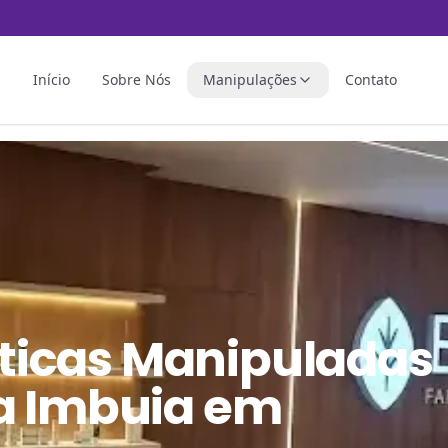
Início
Sobre Nós
Manipulações
Contato
ticas Manipuladas
a Imbuia em