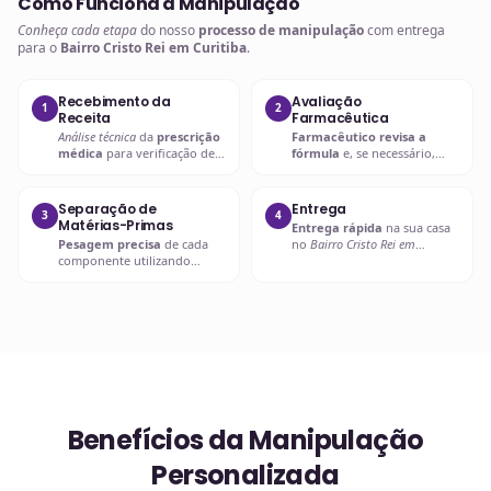
Como Funciona a Manipulação
Conheça cada etapa
do nosso
processo de manipulação
com entrega
para o
Bairro Cristo Rei em Curitiba
.
Recebimento da
Avaliação
1
2
Receita
Farmacêutica
Análise técnica
da
prescrição
Farmacêutico revisa a
médica
para verificação de
fórmula
e, se necessário,
compatibilidades e dosagens
entra em contato com o
seguras.
prescritor
para
esclarecimentos.
Separação de
Entrega
3
4
Matérias-Primas
Entrega rápida
na sua casa
Pesagem precisa
de cada
no
Bairro Cristo Rei em
componente utilizando
Curitiba
ou retire em uma de
balanças analíticas calibradas
nossas unidades.
e certificadas.
Benefícios da Manipulação
Personalizada