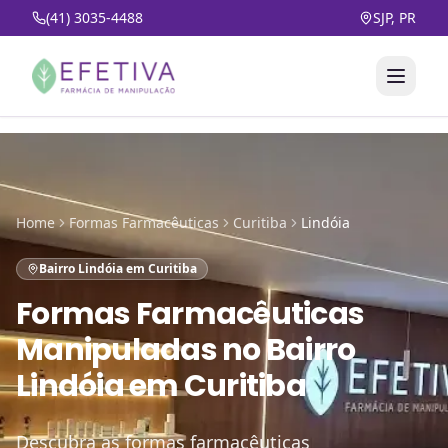
(41) 3035-4488
SJP, PR
Home
Formas Farmacêuticas
Curitiba
Lindóia
Bairro Lindóia em Curitiba
Formas Farmacêuticas
Manipuladas
no
Bairro
Lindóia em Curitiba
Descubra as formas farmacêuticas