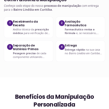
Conheça cada etapa
do nosso
processo de manipulação
com entrega
para o
Bairro Lindóia em Curitiba
.
Recebimento da
Avaliação
1
2
Receita
Farmacêutica
Análise técnica
da
prescrição
Farmacêutico revisa a
médica
para verificação de
fórmula
e, se necessário,
compatibilidades e dosagens
entra em contato com o
seguras.
prescritor
para
esclarecimentos.
Separação de
Entrega
3
4
Matérias-Primas
Entrega rápida
na sua casa
Pesagem precisa
de cada
no
Bairro Lindóia em Curitiba
componente utilizando
ou retire em uma de nossas
balanças analíticas calibradas
unidades.
e certificadas.
Benefícios da Manipulação
Personalizada