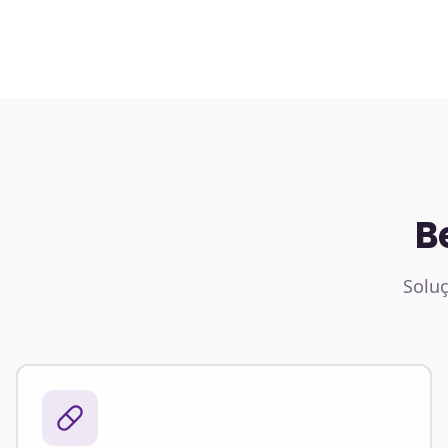
B
Soluç