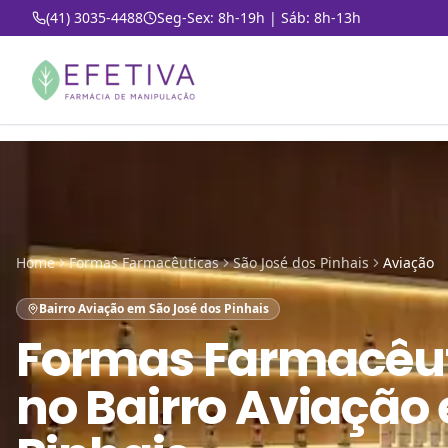
(41) 3035-4488
Seg-Sex: 8h-19h | Sáb: 8h-13h
Home
Formas Farmacêuticas
São José dos Pinhais
Aviação
Bairro Aviação em São José dos Pinhais
Formas Farmacêu
no
Bairro Aviação