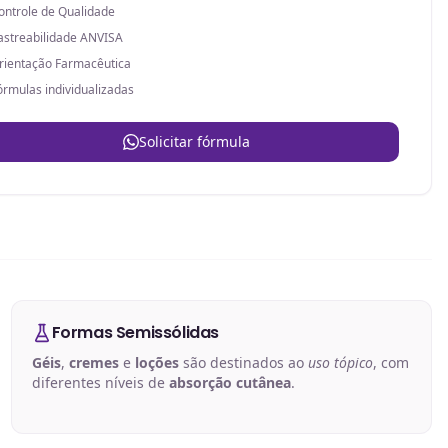
ontrole de Qualidade
astreabilidade ANVISA
rientação Farmacêutica
órmulas individualizadas
Solicitar fórmula
Formas Semissólidas
Géis
,
cremes
e
loções
são destinados ao
uso tópico
, com
diferentes níveis de
absorção cutânea
.