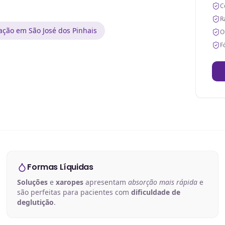
C
R
ação em São José dos Pinhais
O
F
Formas Líquidas
Soluções
e
xaropes
apresentam
absorção mais rápida
e
são perfeitas para pacientes com
dificuldade de
deglutição
.