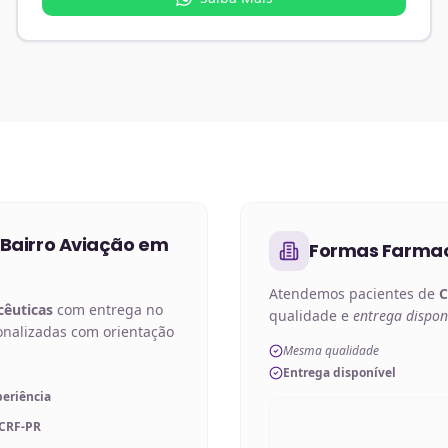
Bairro Aviação em
Formas Farmac
Atendemos pacientes de
C
cêuticas
com entrega no
qualidade e
entrega dispon
onalizadas com orientação
Mesma qualidade
Entrega disponível
periência
 CRF-PR