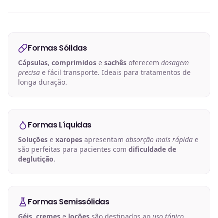
Formas Sólidas
Cápsulas
,
comprimidos
e
sachês
oferecem
dosagem
precisa
e fácil transporte. Ideais para tratamentos de
longa duração.
Formas Líquidas
Soluções
e
xaropes
apresentam
absorção mais rápida
e
são perfeitas para pacientes com
dificuldade de
deglutição
.
Formas Semissólidas
Géis
,
cremes
e
loções
são destinados ao
uso tópico
,