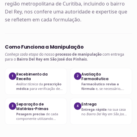
região metropolitana de Curitiba, incluindo o bairro
Del Rey, nos confere uma autoridade e expertise que
se refletem em cada formulação.
Como Funciona a Manipulação
Conheça cada etapa
do nosso
processo de manipulação
com entrega
para o
Bairro Del Rey em São José dos Pinhais
.
Recebimento da
Avaliação
1
2
Receita
Farmacêutica
Análise técnica
da
prescrição
Farmacêutico revisa a
médica
para verificação de
fórmula
e, se necessário,
compatibilidades e dosagens
entra em contato com o
seguras.
prescritor
para
esclarecimentos.
Separação de
Entrega
3
4
Matérias-Primas
Entrega rápida
na sua casa
Pesagem precisa
de cada
no
Bairro Del Rey em São José
componente utilizando
dos Pinhais
ou retire em uma
balanças analíticas calibradas
de nossas unidades.
e certificadas.