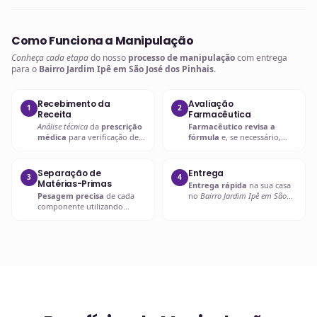
Como Funciona a Manipulação
Conheça cada etapa
do nosso
processo de manipulação
com entrega
para o
Bairro Jardim Ipê em São José dos Pinhais
.
Recebimento da
Avaliação
1
2
Receita
Farmacêutica
Análise técnica
da
prescrição
Farmacêutico revisa a
médica
para verificação de
fórmula
e, se necessário,
compatibilidades e dosagens
entra em contato com o
seguras.
prescritor
para
esclarecimentos.
Separação de
Entrega
3
4
Matérias-Primas
Entrega rápida
na sua casa
Pesagem precisa
de cada
no
Bairro Jardim Ipê em São
componente utilizando
José dos Pinhais
ou retire em
balanças analíticas calibradas
uma de nossas unidades.
e certificadas.