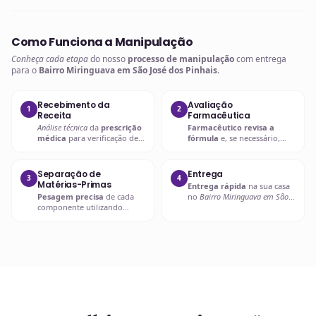
Como Funciona a Manipulação
Conheça cada etapa
do nosso
processo de manipulação
com entrega
para o
Bairro Miringuava em São José dos Pinhais
.
Recebimento da
Avaliação
1
2
Receita
Farmacêutica
Análise técnica
da
prescrição
Farmacêutico revisa a
médica
para verificação de
fórmula
e, se necessário,
compatibilidades e dosagens
entra em contato com o
seguras.
prescritor
para
esclarecimentos.
Separação de
Entrega
3
4
Matérias-Primas
Entrega rápida
na sua casa
Pesagem precisa
de cada
no
Bairro Miringuava em São
componente utilizando
José dos Pinhais
ou retire em
balanças analíticas calibradas
uma de nossas unidades.
e certificadas.