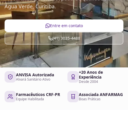
Água Verde, Curitiba.
Entre em contato
(41) 3035-4488
+20 Anos de
ANVISA Autorizada
Experiência
Alvará Sanitário Ativo
Desde 2004
Farmacêuticos CRF-PR
Associada ANFARMAG
Equipe Habilitada
Boas Práticas