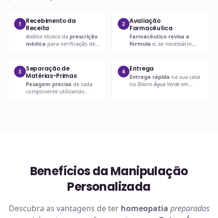
Recebimento da
Avaliação
1
2
Receita
Farmacêutica
Análise técnica
da
prescrição
Farmacêutico revisa a
médica
para verificação de
fórmula
e, se necessário,
compatibilidades e dosagens
entra em contato com o
seguras.
prescritor
para
esclarecimentos.
Separação de
Entrega
3
4
Matérias-Primas
Entrega rápida
na sua casa
Pesagem precisa
de cada
no
Bairro Água Verde em
componente utilizando
Curitiba
ou retire em uma de
balanças analíticas calibradas
nossas unidades.
e certificadas.
Benefícios da Manipulação
Personalizada
Descubra as vantagens de ter
homeopatia
preparados