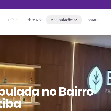
Início
Sobre Nós
Manipulações
Contato
pulada
no
Bairro
tiba