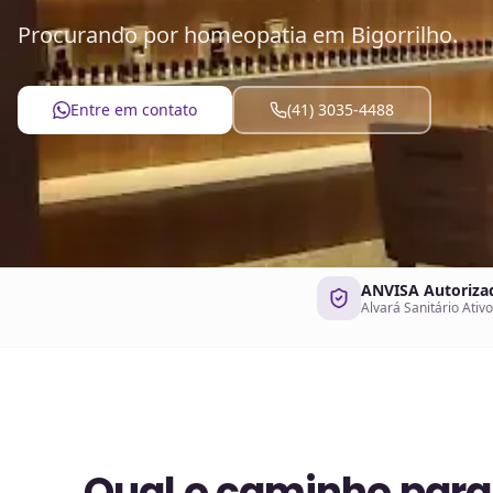
Procurando por homeopatia em Bigorrilho.
Entre em contato
(41) 3035-4488
ANVISA Autoriza
Alvará Sanitário Ativo
Qual o caminho para 