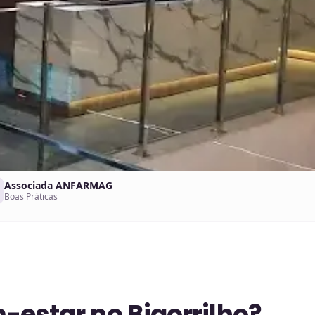
Associada ANFARMAG
Boas Práticas
-estar no Bigorrilho?