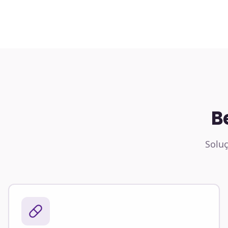
B
Soluç