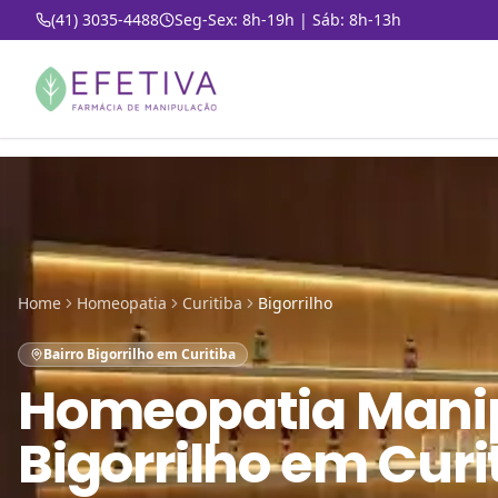
(41) 3035-4488
Seg-Sex: 8h-19h | Sáb: 8h-13h
Home
Homeopatia
Curitiba
Bigorrilho
Bairro Bigorrilho em Curitiba
Homeopatia Mani
Bigorrilho em Curi