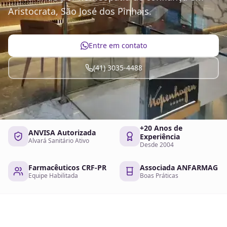
Aristocrata, São José dos Pinhais.
Entre em contato
(41) 3035-4488
+20 Anos de
ANVISA Autorizada
Experiência
Alvará Sanitário Ativo
Desde 2004
Farmacêuticos CRF-PR
Associada ANFARMAG
Equipe Habilitada
Boas Práticas