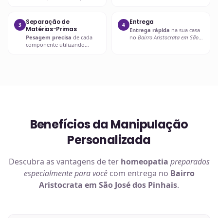
compatibilidades e dosagens
entra em contato com o
seguras.
prescritor
para
esclarecimentos.
Separação de
Entrega
3
4
Matérias-Primas
Entrega rápida
na sua casa
Pesagem precisa
de cada
no
Bairro Aristocrata em São
componente utilizando
José dos Pinhais
ou retire em
balanças analíticas calibradas
uma de nossas unidades.
e certificadas.
Benefícios da Manipulação
Personalizada
Descubra as vantagens de ter
homeopatia
preparados
especialmente para você
com entrega no
Bairro
Aristocrata em São José dos Pinhais
.