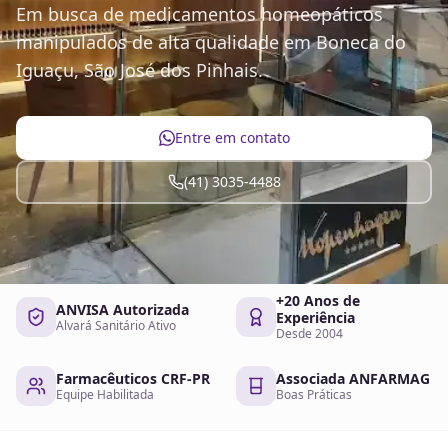
Em busca de medicamentos homeopáticos
manipulados de alta qualidade em Boneca do
Iguaçu, São José dos Pinhais.
Entre em contato
(41) 3035-4488
+20 Anos de
ANVISA Autorizada
Experiência
Alvará Sanitário Ativo
Desde 2004
Farmacêuticos CRF-PR
Associada ANFARMAG
Equipe Habilitada
Boas Práticas