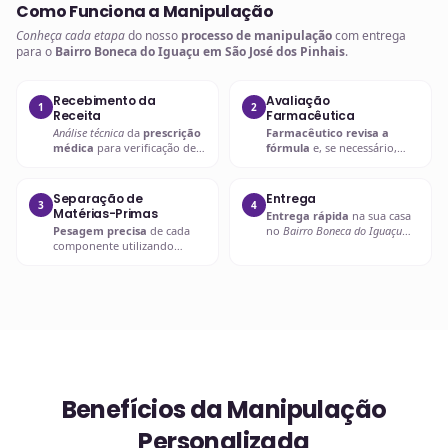
Como Funciona a Manipulação
Conheça cada etapa
do nosso
processo de manipulação
com entrega
para o
Bairro Boneca do Iguaçu em São José dos Pinhais
.
Recebimento da
Avaliação
1
2
Receita
Farmacêutica
Análise técnica
da
prescrição
Farmacêutico revisa a
médica
para verificação de
fórmula
e, se necessário,
compatibilidades e dosagens
entra em contato com o
seguras.
prescritor
para
esclarecimentos.
Separação de
Entrega
3
4
Matérias-Primas
Entrega rápida
na sua casa
Pesagem precisa
de cada
no
Bairro Boneca do Iguaçu
componente utilizando
em São José dos Pinhais
ou
balanças analíticas calibradas
retire em uma de nossas
e certificadas.
unidades.
Benefícios da Manipulação
Personalizada