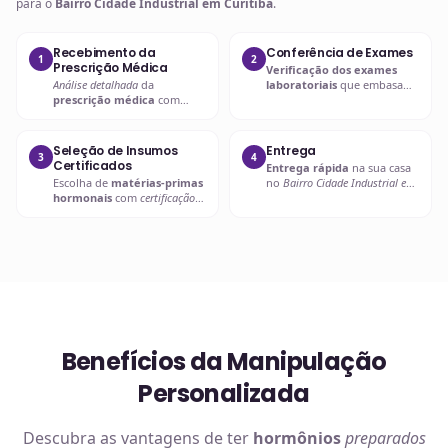
para o
Bairro Cidade Industrial em Curitiba
.
Recebimento da
Conferência de Exames
1
2
Prescrição Médica
Verificação dos exames
Análise detalhada
da
laboratoriais
que embasam
prescrição médica
com
a
prescrição hormonal
.
verificação de dosagens e
interações.
Seleção de Insumos
Entrega
3
4
Certificados
Entrega rápida
na sua casa
Escolha de
matérias-primas
no
Bairro Cidade Industrial em
hormonais
com
certificação
Curitiba
ou retire em uma de
de qualidade
.
nossas unidades.
Benefícios da Manipulação
Personalizada
Descubra as vantagens de ter
hormônios
preparados