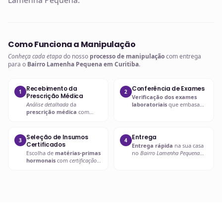
Lamenha Pequena.
Como Funciona a Manipulação
Conheça cada etapa
do nosso
processo de manipulação
com entrega
para o
Bairro Lamenha Pequena em Curitiba
.
Recebimento da
Conferência de Exames
1
2
Prescrição Médica
Verificação dos exames
Análise detalhada
da
laboratoriais
que embasam
prescrição médica
com
a
prescrição hormonal
.
verificação de dosagens e
interações.
Seleção de Insumos
Entrega
3
4
Certificados
Entrega rápida
na sua casa
Escolha de
matérias-primas
no
Bairro Lamenha Pequena
hormonais
com
certificação
em Curitiba
ou retire em uma
de qualidade
.
de nossas unidades.