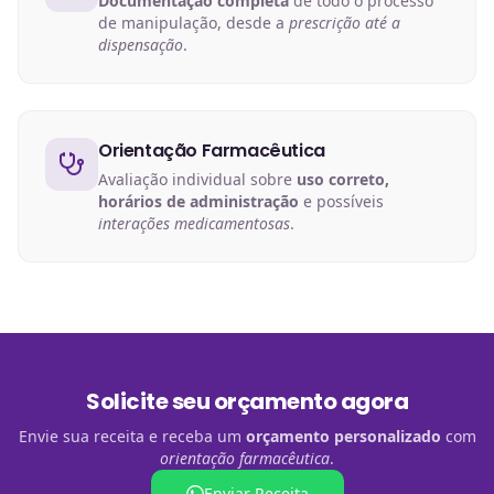
Documentação completa
de todo o processo
de manipulação, desde a
prescrição até a
dispensação
.
Orientação Farmacêutica
Avaliação individual sobre
uso correto,
horários de administração
e possíveis
interações medicamentosas
.
Solicite seu orçamento agora
Envie sua receita e receba um
orçamento personalizado
com
orientação farmacêutica
.
Enviar Receita