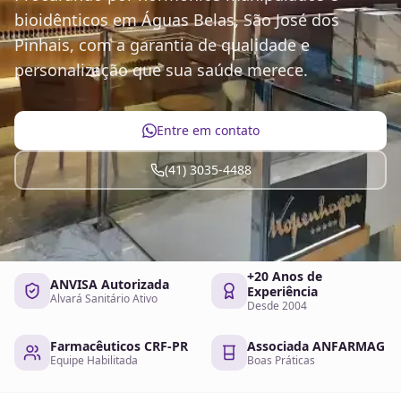
bioidênticos em Águas Belas, São José dos
Pinhais, com a garantia de qualidade e
personalização que sua saúde merece.
Entre em contato
(41) 3035-4488
+20 Anos de
ANVISA Autorizada
Experiência
Alvará Sanitário Ativo
Desde 2004
Farmacêuticos CRF-PR
Associada ANFARMAG
Equipe Habilitada
Boas Práticas