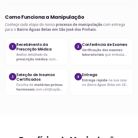
Como Funciona a Manipulação
Conheça cada etapa
do nosso
processo de manipulação
com entrega
para o
Bairro Águas Belas em São José dos Pinhais
.
Recebimento da
Conferência de Exames
1
2
Prescrição Médica
Verificação dos exames
Análise detalhada
da
laboratoriais
que embasam
prescrição médica
com
a
prescrição hormonal
.
verificação de dosagens e
interações.
Seleção de Insumos
Entrega
3
4
Certificados
Entrega rápida
na sua casa
Escolha de
matérias-primas
no
Bairro Águas Belas em São
hormonais
com
certificação
José dos Pinhais
ou retire em
de qualidade
.
uma de nossas unidades.